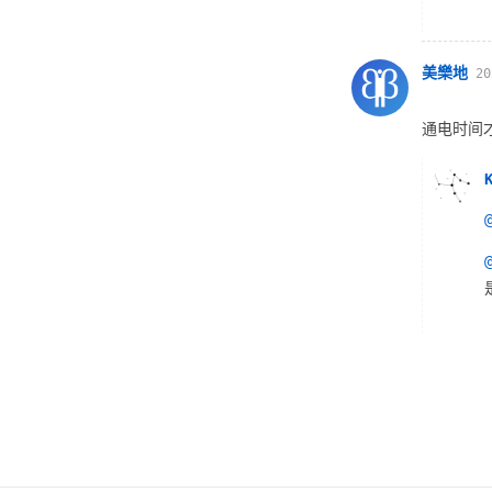
美樂地
20
通电时间才