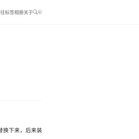
过往
标签
相册
关于
上替换下来，后来装