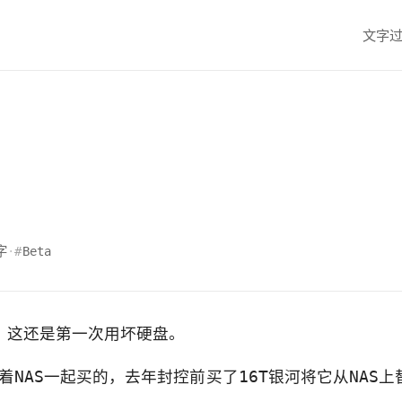
文字
字
·
Beta
，这还是第一次用坏硬盘。
跟着NAS一起买的，去年封控前买了16T银河将它从NAS