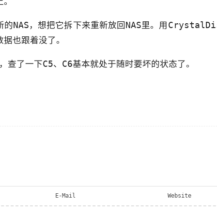
上。
NAS，想把它拆下来重新放回NAS里。用CrystalDi
数据也跟着没了。
年，查了一下C5、C6基本就处于随时要坏的状态了。
E-Mail
Website