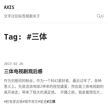
AXIS
文字
过往
标签
相册
关于
Tag: #三体
2023-02-26
三体电视剧观后感
作为刘慈欣的粉丝，作为一个科幻爱好者，最近过年了，各种
意义上。先是流浪地球2带来的视觉盛宴，然后是三体电视剧的
高开高走，带来了极大的满足感。 开播之前，我拿着预告片去
和群里的朋友分享，结果遭到了冷嘲热...
#射电望远镜
#城市夜空
#星迹
#三体