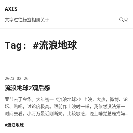
AXIS
文字
过往
标签
相册
关于
Tag: #流浪地球
2023-02-26
流浪地球2观后感
春节去了金华。大年初一《流浪地球2》上映，大热，微博、论
坛、贴吧，讨论度极高。跟前作上映时一样，我依然没法第一
时间去看。小万万最近刚断奶，比较敏感，晚上睡觉总是找妈
妈，可能觉得我们要抛弃他😂，不忍心...
#流浪地球